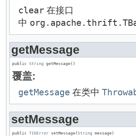
clear
在接口
中
org.apache.thrift.TB
getMessage
public 
String
 getMessage()
覆盖:
getMessage
在类中
Throwa
setMessage
public 
TIOError
 setMessage(
String
 message)