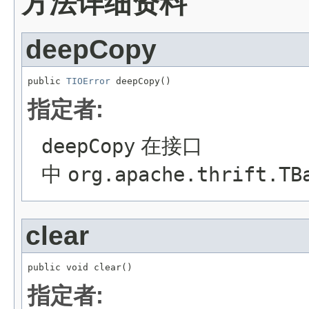
方法详细资料
deepCopy
public 
TIOError
 deepCopy()
指定者:
deepCopy
在接口
中
org.apache.thrift.TB
clear
public void clear()
指定者: