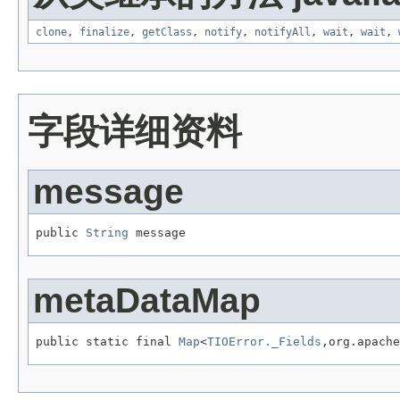
clone
,
finalize
,
getClass
,
notify
,
notifyAll
,
wait
,
wait
,
字段详细资料
message
public 
String
 message
metaDataMap
public static final 
Map
<
TIOError._Fields
,org.apache