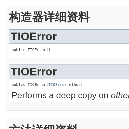
构造器详细资料
TIOError
public TIOError()
TIOError
public TIOError(
TIOError
 other)
Performs a deep copy on
othe