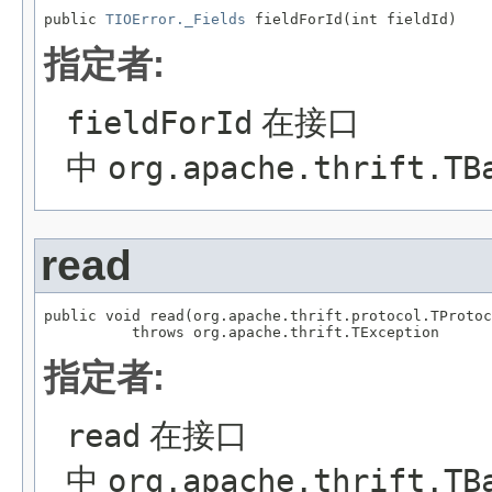
public 
TIOError._Fields
 fieldForId(int fieldId)
指定者:
fieldForId
在接口
中
org.apache.thrift.TB
read
public void read(org.apache.thrift.protocol.TProtoc
          throws org.apache.thrift.TException
指定者:
read
在接口
中
org.apache.thrift.TB