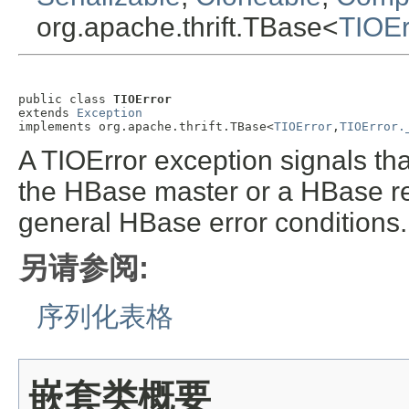
org.apache.thrift.TBase<
TIOEr
public class 
TIOError
extends 
Exception
implements org.apache.thrift.TBase<
TIOError
,
TIOError.
A TIOError exception signals th
the HBase master or a HBase re
general HBase error conditions.
另请参阅:
序列化表格
嵌套类概要