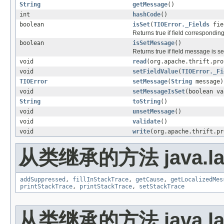
String
getMessage
()
int
hashCode
()
boolean
isSet
(
TIOError._Fields
fie
Returns true if field correspondin
boolean
isSetMessage
()
Returns true if field message is 
void
read
(org.apache.thrift.pro
void
setFieldValue
(
TIOError._Fi
TIOError
setMessage
(
String
message)
void
setMessageIsSet
(boolean va
String
toString
()
void
unsetMessage
()
void
validate
()
void
write
(org.apache.thrift.pr
从类继承的方法 java.la
addSuppressed
,
fillInStackTrace
,
getCause
,
getLocalizedMes
printStackTrace
,
printStackTrace
,
setStackTrace
从类继承的方法 java.la