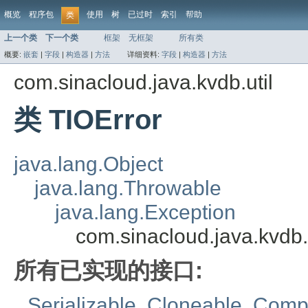
概览
程序包
使用
树
已过时
索引
帮助
类
上一个类
下一个类
框架
无框架
所有类
概要:
嵌套
|
字段
|
构造器
|
方法
详细资料:
字段
|
构造器
|
方法
com.sinacloud.java.kvdb.util
类 TIOError
java.lang.Object
java.lang.Throwable
java.lang.Exception
com.sinacloud.java.kvdb.
所有已实现的接口:
Serializable
,
Cloneable
,
Comp