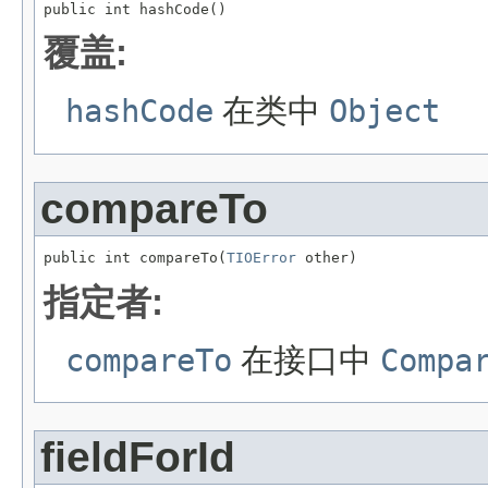
public int hashCode()
覆盖:
hashCode
在类中
Object
compareTo
public int compareTo(
TIOError
 other)
指定者:
compareTo
在接口中
Compa
fieldForId