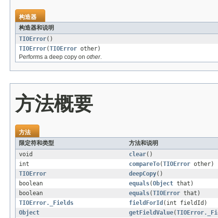
构造器
构造器和说明
TIOError
()
TIOError
(
TIOError
other)
Performs a deep copy on
other
.
方法概要
方法
限定符和类型
方法和说明
void
clear
()
int
compareTo
(
TIOError
other)
TIOError
deepCopy
()
boolean
equals
(
Object
that)
boolean
equals
(
TIOError
that)
TIOError._Fields
fieldForId
(int fieldId)
Object
getFieldValue
(
TIOError._Fi