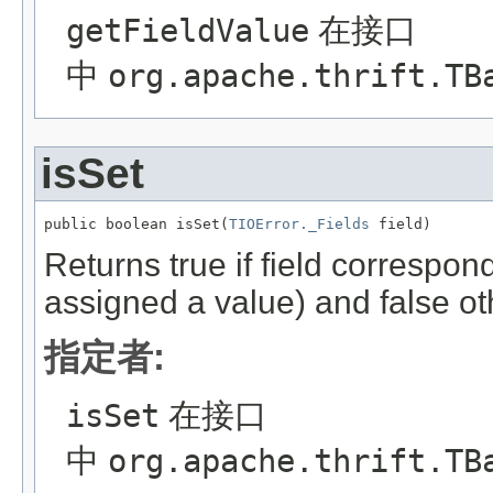
getFieldValue
在接口
中
org.apache.thrift.TB
isSet
public boolean isSet(
TIOError._Fields
 field)
Returns true if field correspond
assigned a value) and false o
指定者:
isSet
在接口
中
org.apache.thrift.TB