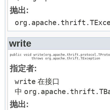
抛出:
org.apache.thrift.TExc
write
public void write(org.apache.thrift.protocol.TProto
           throws org.apache.thrift.TException
指定者:
write
在接口
中
org.apache.thrift.TB
抛出: