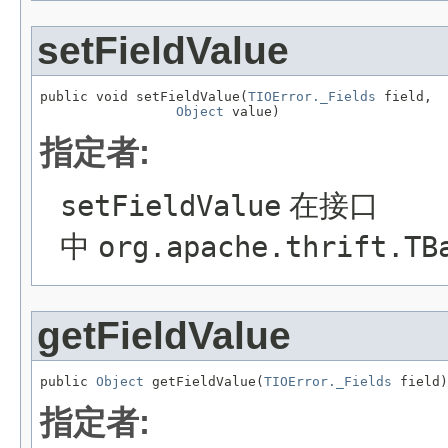
setFieldValue
public void setFieldValue(
TIOError._Fields
 field,

Object
 value)
指定者:
setFieldValue
在接口
中
org.apache.thrift.TB
getFieldValue
public 
Object
 getFieldValue(
TIOError._Fields
 field)
指定者: