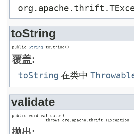
org.apache.thrift.TExc
toString
public 
String
 toString()
覆盖:
toString
在类中
Throwabl
validate
public void validate()

              throws org.apache.thrift.TException
抛出: