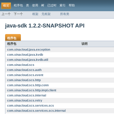
程序包
类
使用
树
已过时
索引
帮助
概览
上一个
下一个
框架
无框架
所有类
java-sdk 1.2.2-SNAPSHOT API
程序包
程序包
说明
com.sinacloud.java.exception
com.sinacloud.java.kvdb
com.sinacloud.java.kvdb.util
com.sinacloud.scs
com.sinacloud.scs.auth
com.sinacloud.scs.event
com.sinacloud.scs.http
com.sinacloud.scs.http.conn
com.sinacloud.scs.http.impl.client
com.sinacloud.scs.internal
com.sinacloud.scs.retry
com.sinacloud.scs.services.scs
com.sinacloud.scs.services.scs.internal