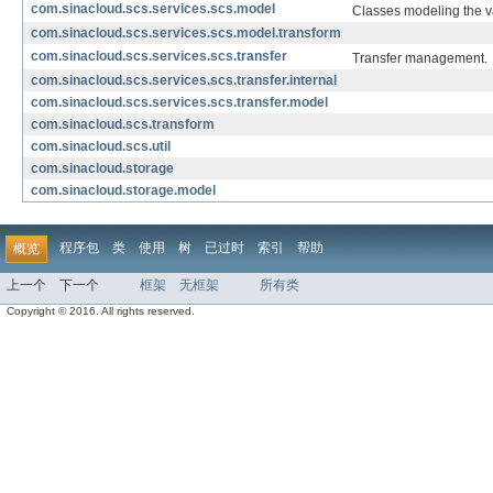
com.sinacloud.scs.services.scs.model
Classes modeling the v
com.sinacloud.scs.services.scs.model.transform
com.sinacloud.scs.services.scs.transfer
Transfer management.
com.sinacloud.scs.services.scs.transfer.internal
com.sinacloud.scs.services.scs.transfer.model
com.sinacloud.scs.transform
com.sinacloud.scs.util
com.sinacloud.storage
com.sinacloud.storage.model
程序包
类
使用
树
已过时
索引
帮助
概览
上一个
下一个
框架
无框架
所有类
Copyright © 2016. All rights reserved.