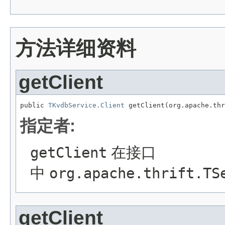
方法详细资料
getClient
public 
TKvdbService.Client
 getClient(org.apache.thr
指定者:
getClient
在接口
中
org.apache.thrift.TS
getClient