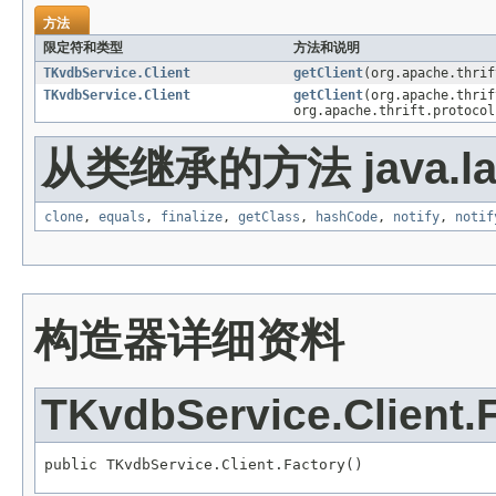
方法
限定符和类型
方法和说明
TKvdbService.Client
getClient
(org.apache.thrif
TKvdbService.Client
getClient
(org.apache.thrif
org.apache.thrift.protocol
从类继承的方法 java.la
clone
,
equals
,
finalize
,
getClass
,
hashCode
,
notify
,
notif
构造器详细资料
TKvdbService.Client.
public TKvdbService.Client.Factory()