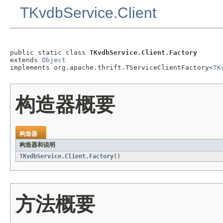
TKvdbService.Client
public static class 
TKvdbService.Client.Factory
extends 
Object
implements org.apache.thrift.TServiceClientFactory<
TK
构造器概要
构造器
构造器和说明
TKvdbService.Client.Factory
()
方法概要