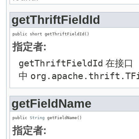
getThriftFieldId
public short getThriftFieldId()
指定者:
getThriftFieldId
在接口
中
org.apache.thrift.TF
getFieldName
public 
String
 getFieldName()
指定者: