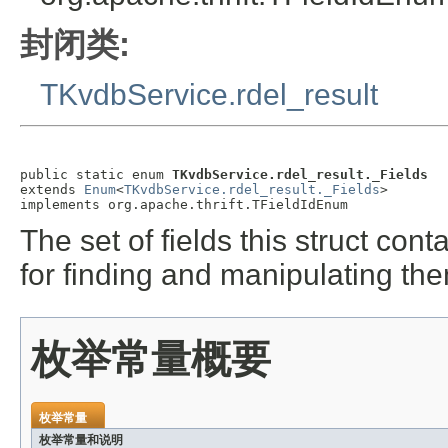
封闭类:
TKvdbService.rdel_result
public static enum 
TKvdbService.rdel_result._Fields
extends 
Enum
<
TKvdbService.rdel_result._Fields
>

implements org.apache.thrift.TFieldIdEnum
The set of fields this struct co
for finding and manipulating th
枚举常量概要
枚举常量
枚举常量和说明