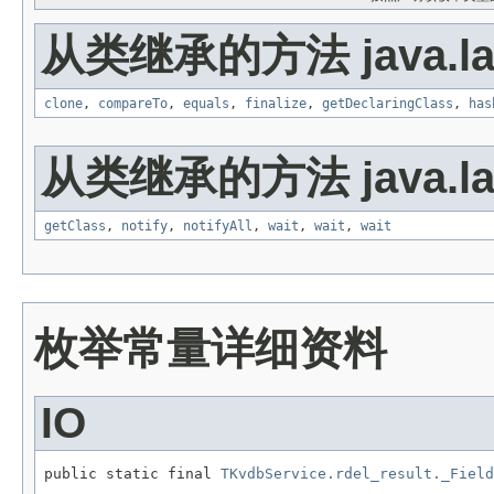
从类继承的方法 java.la
clone
,
compareTo
,
equals
,
finalize
,
getDeclaringClass
,
has
从类继承的方法 java.la
getClass
,
notify
,
notifyAll
,
wait
,
wait
,
wait
枚举常量详细资料
IO
public static final 
TKvdbService.rdel_result._Field