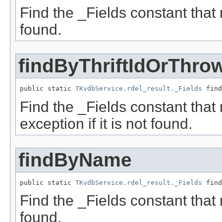
Find the _Fields constant that ma
found.
findByThriftIdOrThro
public static 
TKvdbService.rdel_result._Fields
 find
Find the _Fields constant that
exception if it is not found.
findByName
public static 
TKvdbService.rdel_result._Fields
 find
Find the _Fields constant that 
found.