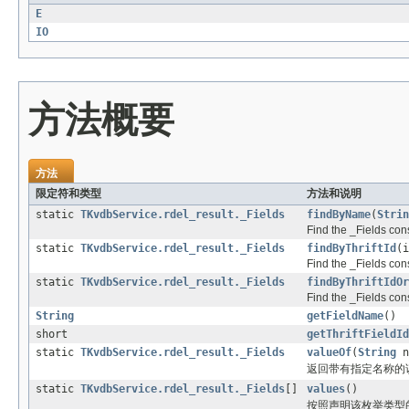
E
IO
方法概要
方法
限定符和类型
方法和说明
static
TKvdbService.rdel_result._Fields
findByName
(
Strin
Find the _Fields cons
static
TKvdbService.rdel_result._Fields
findByThriftId
(i
Find the _Fields const
static
TKvdbService.rdel_result._Fields
findByThriftIdOr
Find the _Fields cons
String
getFieldName
()
short
getThriftFieldId
static
TKvdbService.rdel_result._Fields
valueOf
(
String
n
返回带有指定名称的
static
TKvdbService.rdel_result._Fields
[]
values
()
按照声明该枚举类型的