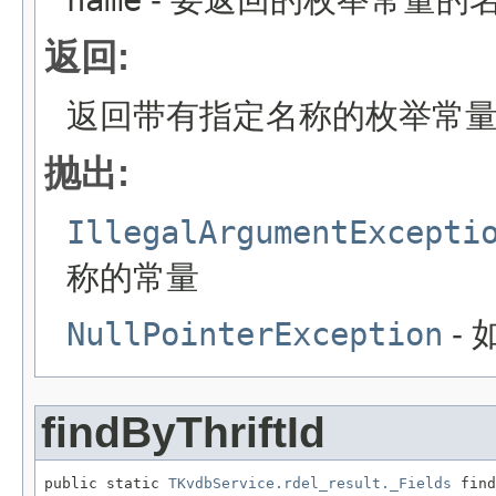
name
返回:
返回带有指定名称的枚举常
抛出:
IllegalArgumentExcepti
称的常量
NullPointerException
-
findByThriftId
public static 
TKvdbService.rdel_result._Fields
 find