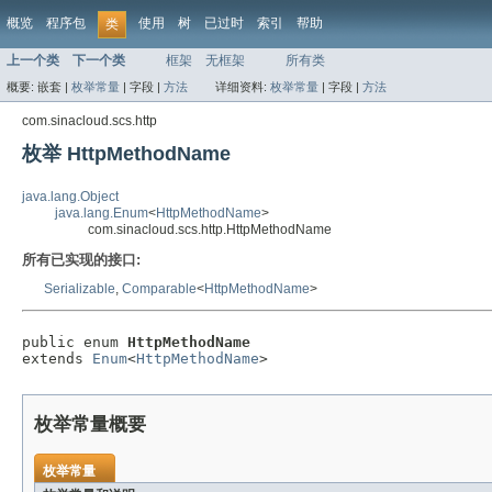
概览
程序包
使用
树
已过时
索引
帮助
类
上一个类
下一个类
框架
无框架
所有类
概要:
嵌套 |
枚举常量
|
字段 |
方法
详细资料:
枚举常量
|
字段 |
方法
com.sinacloud.scs.http
枚举 HttpMethodName
java.lang.Object
java.lang.Enum
<
HttpMethodName
>
com.sinacloud.scs.http.HttpMethodName
所有已实现的接口:
Serializable
,
Comparable
<
HttpMethodName
>
public enum 
HttpMethodName
extends 
Enum
<
HttpMethodName
>
枚举常量概要
枚举常量