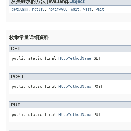
从类继承的方法 java.lang.
Object
getClass
,
notify
,
notifyAll
,
wait
,
wait
,
wait
枚举常量详细资料
GET
public static final 
HttpMethodName
 GET
POST
public static final 
HttpMethodName
 POST
PUT
public static final 
HttpMethodName
 PUT