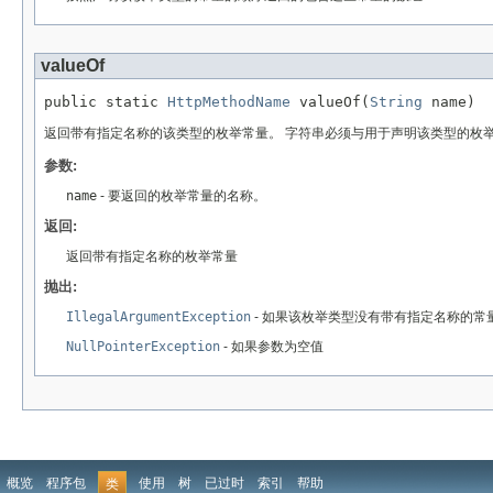
valueOf
public static 
HttpMethodName
 valueOf(
String
 name)
返回带有指定名称的该类型的枚举常量。 字符串必须与用于声明该类型的枚举
参数:
name
- 要返回的枚举常量的名称。
返回:
返回带有指定名称的枚举常量
抛出:
IllegalArgumentException
- 如果该枚举类型没有带有指定名称的常
NullPointerException
- 如果参数为空值
概览
程序包
使用
树
已过时
索引
帮助
类