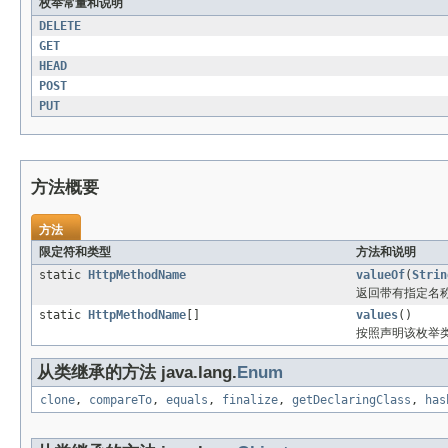
枚举常量和说明
DELETE
GET
HEAD
POST
PUT
方法概要
方法
限定符和类型
方法和说明
static
HttpMethodName
valueOf
(
Strin
返回带有指定名
static
HttpMethodName
[]
values
()
按照声明该枚举类
从类继承的方法 java.lang.
Enum
clone
,
compareTo
,
equals
,
finalize
,
getDeclaringClass
,
has