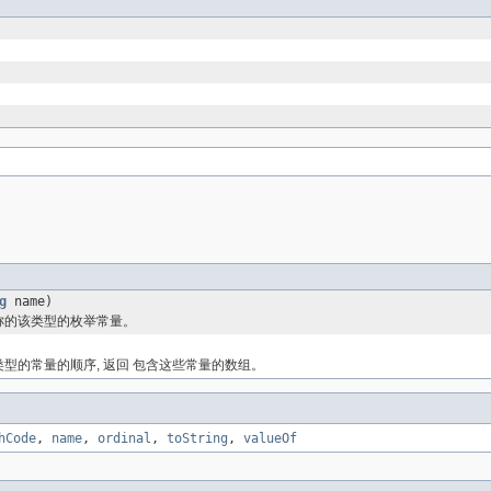
g
name)
称的该类型的枚举常量。
型的常量的顺序, 返回 包含这些常量的数组。
hCode
,
name
,
ordinal
,
toString
,
valueOf