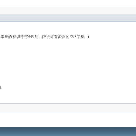
常量的 标识符
完全
匹配。(不允许有多余 的空格字符。)
量