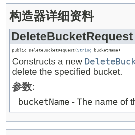
构造器详细资料
DeleteBucketRequest
public DeleteBucketRequest(
String
 bucketName)
Constructs a new
DeleteBuc
delete the specified bucket.
参数:
bucketName
- The name of t