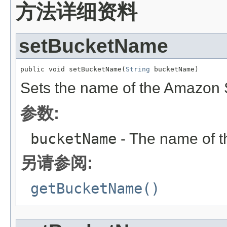
方法详细资料
setBucketName
public void setBucketName(
String
 bucketName)
Sets the name of the Amazon S
参数:
bucketName
- The name of t
另请参阅:
getBucketName()