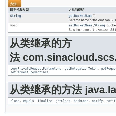
方法
限定符和类型
方法和说明
String
getBucketName
()
Gets the name of the Amazon S3 b
void
setBucketName
(
String
bucke
Sets the name of the Amazon S3 b
从类继承的方
法 com.sinacloud.scs
copyPrivateRequestParameters
,
getDelegationToken
,
getReque
setRequestCredentials
从类继承的方法 java.la
clone
,
equals
,
finalize
,
getClass
,
hashCode
,
notify
,
notif