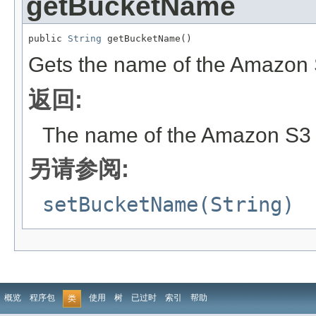
getBucketName
public 
String
 getBucketName()
Gets the name of the Amazon S
返回:
The name of the Amazon S3 b
另请参阅:
setBucketName(String)
概览
程序包
使用
树
已过时
索引
帮助
类