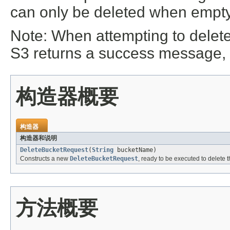
can only be deleted when empty
Note: When attempting to delete
S3 returns a success message, 
构造器概要
构造器
构造器和说明
DeleteBucketRequest
(
String
bucketName)
Constructs a new
DeleteBucketRequest
, ready to be executed to delete t
方法概要