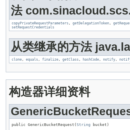
法 com.sinacloud.scs
copyPrivateRequestParameters
,
getDelegationToken
,
getReque
setRequestCredentials
从类继承的方法 java.la
clone
,
equals
,
finalize
,
getClass
,
hashCode
,
notify
,
notif
构造器详细资料
GenericBucketReques
public GenericBucketRequest(
String
 bucket)