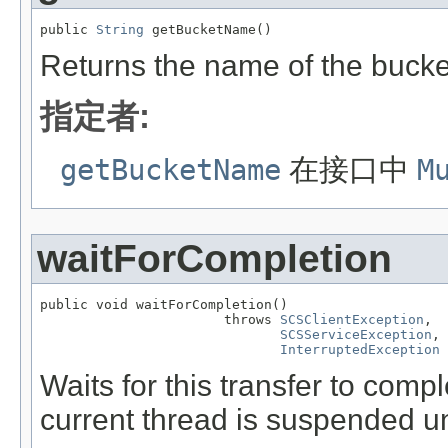
public 
String
 getBucketName()
Returns the name of the bucket
指定者:
getBucketName
在接口中
M
waitForCompletion
public void waitForCompletion()

                       throws 
SCSClientException
,

SCSServiceException
,

InterruptedException
Waits for this transfer to compl
current thread is suspended unt