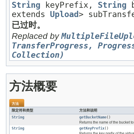
String
keyPrefix,
String
b
extends
Upload
> subTransf
已过时。
Replaced by
MultipleFileUpl
TransferProgress, Progres
Collection)
方法概要
方法
限定符和类型
方法和说明
String
getBucketName
()
Returns the name of the bucket to
String
getKeyPrefix
()
Returns the key prefix of the virtu