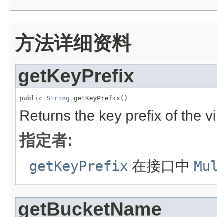
方法详细资料
getKeyPrefix
public 
String
 getKeyPrefix()
Returns the key prefix of the v
指定者:
getKeyPrefix
在接口中
Mu
getBucketName