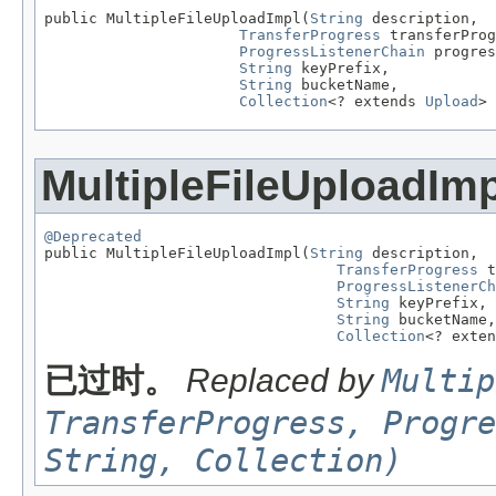
public MultipleFileUploadImpl(
String
 description,

TransferProgress
 transferProg
ProgressListenerChain
 progres
String
 keyPrefix,

String
 bucketName,

Collection
<? extends 
Upload
> 
MultipleFileUploadImp
@Deprecated

public MultipleFileUploadImpl(
String
 description,

TransferProgress
 t
ProgressListenerCh
String
 keyPrefix,

String
 bucketName,

Collection
<? exten
已过时。
Replaced by
Multip
TransferProgress, Progre
String, Collection)