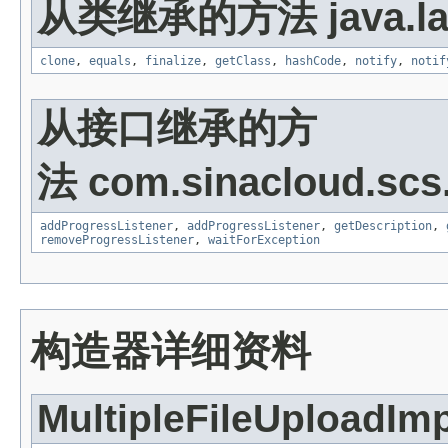
从类继承的方法 java.la
clone
,
equals
,
finalize
,
getClass
,
hashCode
,
notify
,
notif
从接口继承的方
法 com.sinacloud.scs.s
addProgressListener
,
addProgressListener
,
getDescription
,
removeProgressListener
,
waitForException
构造器详细资料
MultipleFileUploadImp