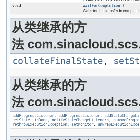
void
waitForCompletion
()
Waits for this transfer to complete.
从类继承的方
法 com.sinacloud.scs.s
collateFinalState
,
setSt
从类继承的方
法 com.sinacloud.scs.s
addProgressListener
,
addProgressListener
,
addStateChangeLi
getState
,
isDone
,
notifyStateChangeListeners
,
removeProgre
rethrowExecutionException
,
setMonitor
,
unwrapExecutionExce