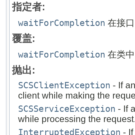
指定者:
waitForCompletion
在接
覆盖:
waitForCompletion
在类
抛出:
SCSClientException
- If a
client while making the requ
SCSServiceException
- If
while processing the request
InterruptedException
- I