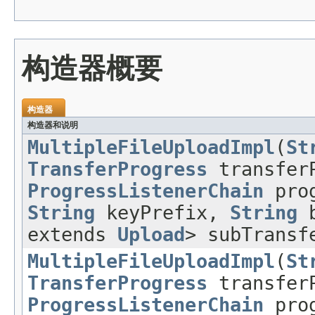
构造器概要
构造器
构造器和说明
MultipleFileUploadImpl
(
St
TransferProgress
transferP
ProgressListenerChain
prog
String
keyPrefix,
String
b
extends
Upload
> subTransf
MultipleFileUploadImpl
(
St
TransferProgress
transferP
ProgressListenerChain
prog