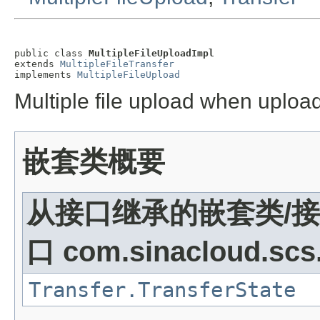
public class 
MultipleFileUploadImpl
extends 
MultipleFileTransfer
implements 
MultipleFileUpload
Multiple file upload when upload
嵌套类概要
从接口继承的嵌套类/接
口 com.sinacloud.scs.s
Transfer.TransferState