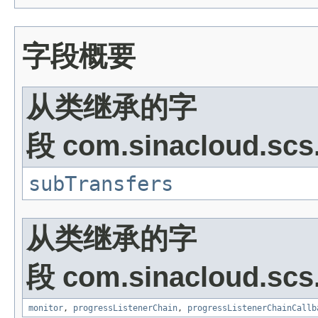
字段概要
从类继承的字
段 com.sinacloud.scs.s
subTransfers
从类继承的字
段 com.sinacloud.scs.s
monitor
,
progressListenerChain
,
progressListenerChainCallb