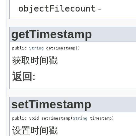
objectFilecount
-
getTimestamp
public 
String
 getTimestamp()
获取时间戳
返回:
setTimestamp
public void setTimestamp(
String
 timestamp)
设置时间戳