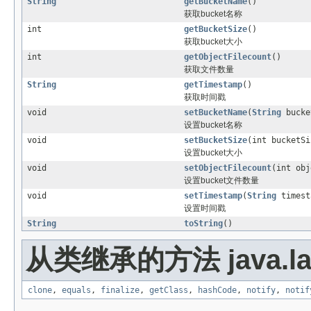
String
getBucketName
()
获取bucket名称
int
getBucketSize
()
获取bucket大小
int
getObjectFilecount
()
获取文件数量
String
getTimestamp
()
获取时间戳
void
setBucketName
(
String
bucke
设置bucket名称
void
setBucketSize
(int bucketSi
设置bucket大小
void
setObjectFilecount
(int obj
设置bucket文件数量
void
setTimestamp
(
String
timest
设置时间戳
String
toString
()
从类继承的方法 java.la
clone
,
equals
,
finalize
,
getClass
,
hashCode
,
notify
,
notif