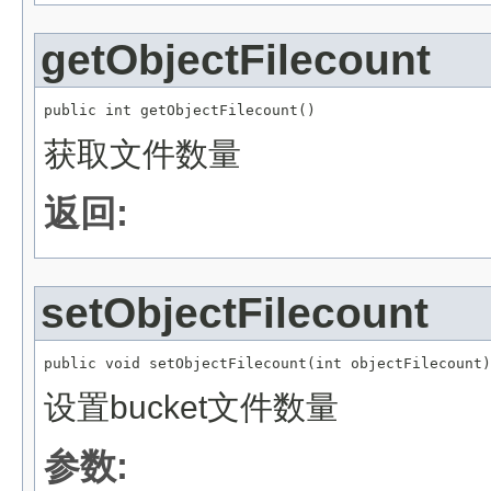
getObjectFilecount
public int getObjectFilecount()
获取文件数量
返回:
setObjectFilecount
public void setObjectFilecount(int objectFilecount)
设置bucket文件数量
参数: