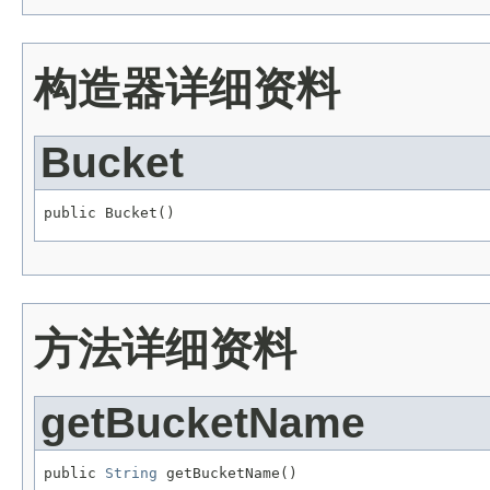
构造器详细资料
Bucket
public Bucket()
方法详细资料
getBucketName
public 
String
 getBucketName()