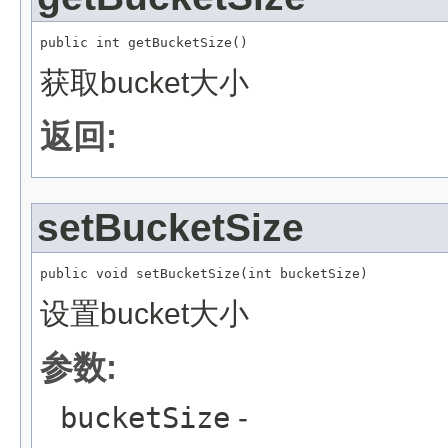
public int getBucketSize()
获取bucket大小
返回:
setBucketSize
public void setBucketSize(int bucketSize)
设置bucket大小
参数:
bucketSize
-