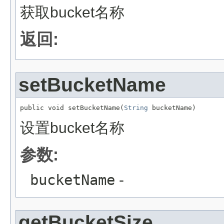
获取bucket名称
返回:
setBucketName
public void setBucketName(
String
 bucketName)
设置bucket名称
参数:
bucketName
-
getBucketSize