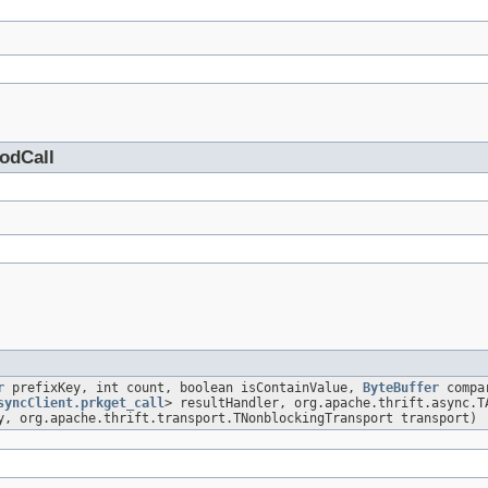
odCall
r
prefixKey, int count, boolean isContainValue,
ByteBuffer
compa
syncClient.prkget_call
> resultHandler, org.apache.thrift.async.T
y, org.apache.thrift.transport.TNonblockingTransport transport)