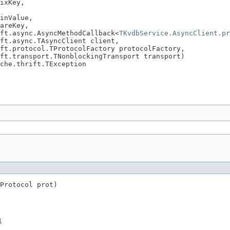
ixKey,

inValue,

areKey,

ft.async.AsyncMethodCallback<
TKvdbService.AsyncClient.pr
ft.async.TAsyncClient client,

ft.protocol.TProtocolFactory protocolFactory,

ft.transport.TNonblockingTransport transport)

che.thrift.TException
Protocol prot)

l