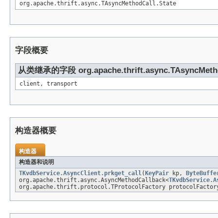
org.apache.thrift.async.TAsyncMethodCall.State
字段概要
从类继承的字段 org.apache.thrift.async.TAsyncMeth
client, transport
构造器概要
构造器
构造器和说明
TKvdbService.AsyncClient.prkget_call
(
KeyPair
kp,
ByteBuffe
org.apache.thrift.async.AsyncMethodCallback<
TKvdbService.A
org.apache.thrift.protocol.TProtocolFactory protocolFactor