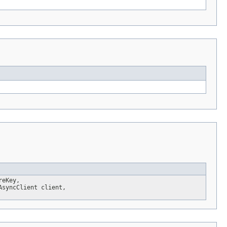
reKey,
AsyncClient client,