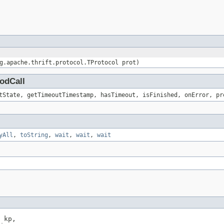
g.apache.thrift.protocol.TProtocol prot)
odCall
tState, getTimeoutTimestamp, hasTimeout, isFinished, onError, pr
yAll
,
toString
,
wait
,
wait
,
wait
 kp,
