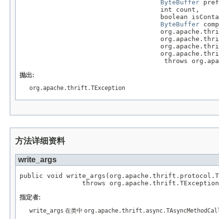
ByteBuffer
 pref
                                    int count,

                                    boolean isConta
ByteBuffer
 comp
                                    org.apache.thri
                                    org.apache.thri
                                    org.apache.thri
                                    org.apache.thri
                                     throws org.apa
抛出:
org.apache.thrift.TException
方法详细资料
write_args
public void write_args(org.apache.thrift.protocol.T
                throws org.apache.thrift.TException
指定者:
write_args
在类中
org.apache.thrift.async.TAsyncMethodCal