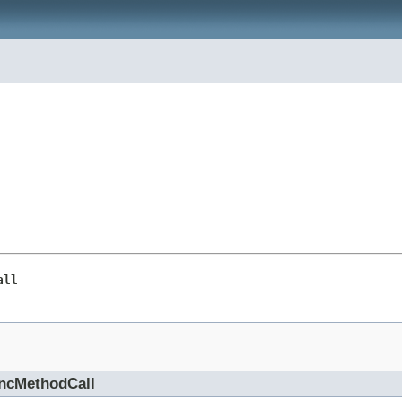
all
cMethodCall