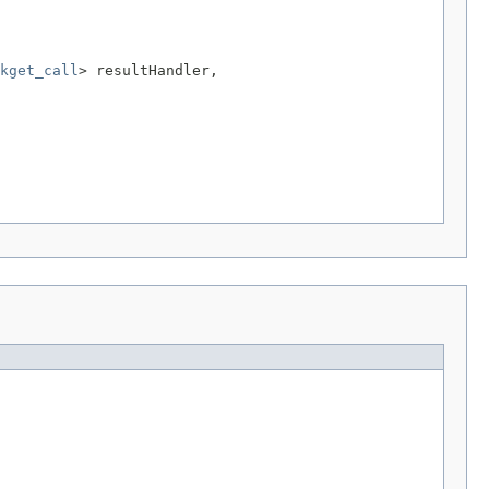
kget_call
> resultHandler,
