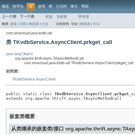
概览
程序包
使用
树
已过时
索引
帮助
类
上一个类
下一个类
框架
无框架
所有类
概要:
嵌套
|
字段
|
构造器
|
方法
详细资料:
字段 |
构造器
|
方法
com.sinacloud.java.kvdb.util
类 TKvdbService.AsyncClient.prkget_call
java.lang.Object
org.apache.thrift.async.TAsyncMethodCall
com.sinacloud.java.kvdb.util.TKvdbService.AsyncClient.prkget_call
封闭类:
TKvdbService.AsyncClient
public static class 
TKvdbService.AsyncClient.prkget_c
extends org.apache.thrift.async.TAsyncMethodCall
嵌套类概要
从类继承的嵌套类/接口 org.apache.thrift.async.TAsyn