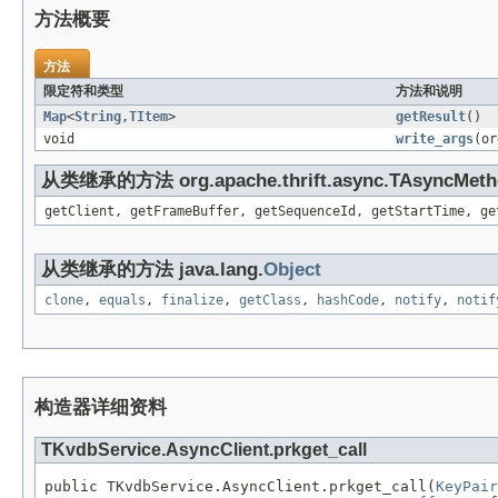
方法概要
方法
限定符和类型
方法和说明
Map
<
String
,
TItem
>
getResult
()
void
write_args
(or
从类继承的方法 org.apache.thrift.async.TAsyncMeth
getClient, getFrameBuffer, getSequenceId, getStartTime, ge
从类继承的方法 java.lang.
Object
clone
,
equals
,
finalize
,
getClass
,
hashCode
,
notify
,
notif
构造器详细资料
TKvdbService.AsyncClient.prkget_call
public TKvdbService.AsyncClient.prkget_call(
KeyPair