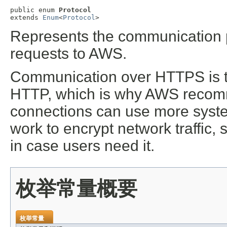
public enum 
Protocol
extends 
Enum
<
Protocol
>
Represents the communication 
requests to AWS.
Communication over HTTPS is th
HTTP, which is why AWS reco
connections can use more syste
work to encrypt network traffic,
in case users need it.
枚举常量概要
枚举常量