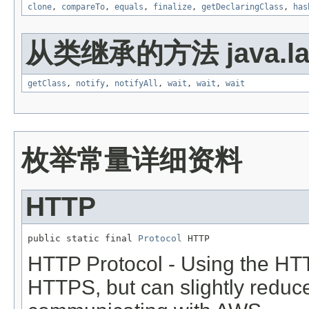
clone
,
compareTo
,
equals
,
finalize
,
getDeclaringClass
,
has
从类继承的方法 java.la
getClass
,
notify
,
notifyAll
,
wait
,
wait
,
wait
枚举常量详细资料
HTTP
public static final 
Protocol
 HTTP
HTTP Protocol - Using the HTT
HTTPS, but can slightly redu