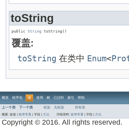
toString
public 
String
 toString()
覆盖:
toString
在类中
Enum
<
Pro
概览
程序包
使用
树
已过时
索引
帮助
类
上一个类
下一个类
框架
无框架
所有类
概要:
嵌套 |
枚举常量
|
字段 |
方法
详细资料:
枚举常量
|
字段 |
方法
Copyright © 2016. All rights reserved.