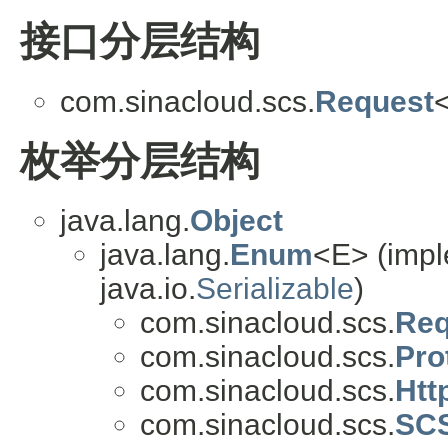
接口分层结构
com.sinacloud.scs.
Request
枚举分层结构
java.lang.
Object
java.lang.
Enum
<E> (impl
java.io.
Serializable
)
com.sinacloud.scs.
Req
com.sinacloud.scs.
Pro
com.sinacloud.scs.
Htt
com.sinacloud.scs.
SCS