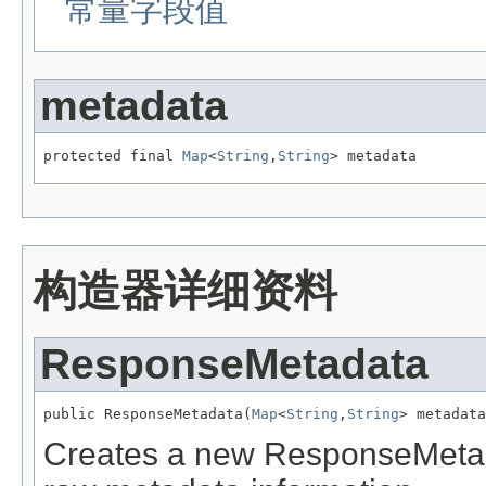
常量字段值
metadata
protected final 
Map
<
String
,
String
> metadata
构造器详细资料
ResponseMetadata
public ResponseMetadata(
Map
<
String
,
String
> metadata
Creates a new ResponseMetada