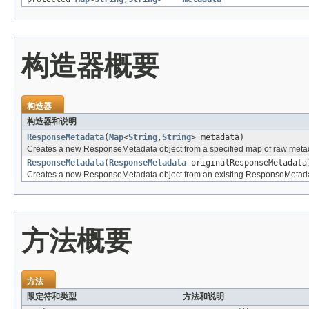
构造器概要
构造器
构造器和说明
ResponseMetadata
(
Map
<
String
,
String
> metadata)
Creates a new ResponseMetadata object from a specified map of raw metad
ResponseMetadata
(
ResponseMetadata
originalResponseMetadata
Creates a new ResponseMetadata object from an existing ResponseMetada
方法概要
方法
限定符和类型
方法和说明