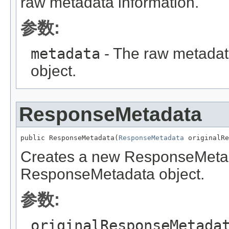
raw metadata information.
参数:
metadata
- The raw metadat
object.
ResponseMetadata
public ResponseMetadata(
ResponseMetadata
 originalRe
Creates a new ResponseMetada
ResponseMetadata object.
参数:
originalResponseMetada