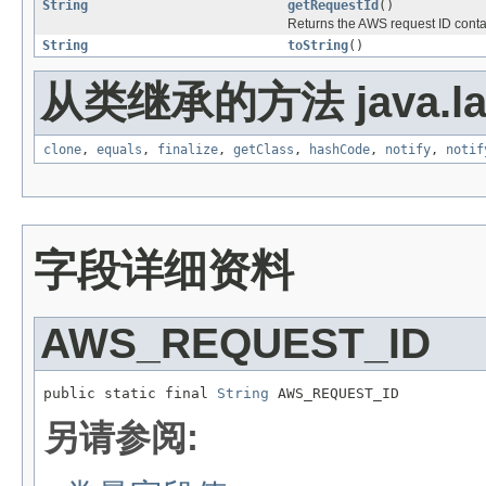
String
getRequestId
()
Returns the AWS request ID conta
String
toString
()
从类继承的方法 java.la
clone
,
equals
,
finalize
,
getClass
,
hashCode
,
notify
,
notif
字段详细资料
AWS_REQUEST_ID
public static final 
String
 AWS_REQUEST_ID
另请参阅: