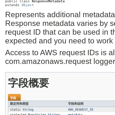
public class 
ResponseMetadata
extends 
Object
Represents additional metadata
Response metadata varies by ser
request ID that can be used in th
expected and you need to work 
Access to AWS request IDs is al
com.amazonaws.request logger 
字段概要
字段
限定符和类型
字段和说明
static
String
AWS_REQUEST_ID
protected
Map
<
String
,
String
>
metadata