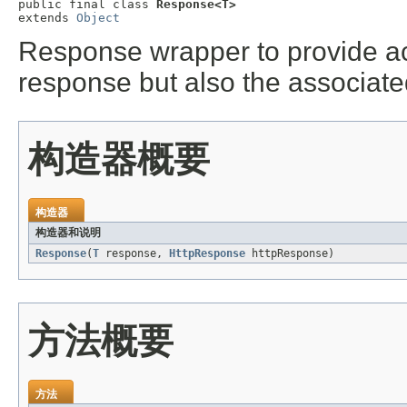
public final class 
Response<T>
extends 
Object
Response wrapper to provide ac
response but also the associate
构造器概要
构造器
构造器和说明
Response
(
T
response,
HttpResponse
httpResponse)
方法概要
方法