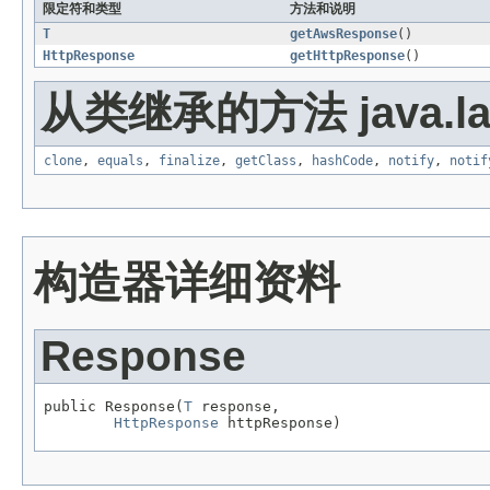
限定符和类型
方法和说明
T
getAwsResponse
()
HttpResponse
getHttpResponse
()
从类继承的方法 java.la
clone
,
equals
,
finalize
,
getClass
,
hashCode
,
notify
,
notif
构造器详细资料
Response
public Response(
T
 response,

HttpResponse
 httpResponse)