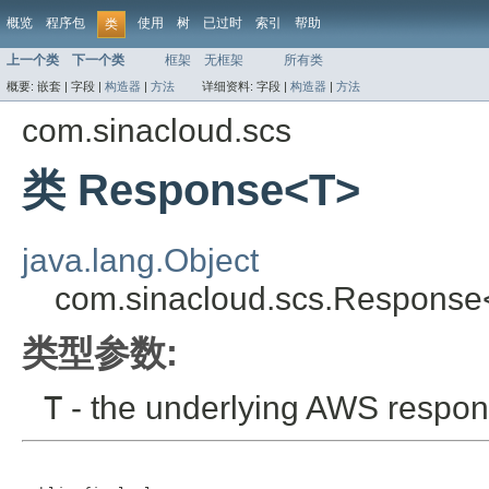
概览
程序包
使用
树
已过时
索引
帮助
类
上一个类
下一个类
框架
无框架
所有类
概要:
嵌套 |
字段 |
构造器
|
方法
详细资料:
字段 |
构造器
|
方法
com.sinacloud.scs
类 Response<T>
java.lang.Object
com.sinacloud.scs.Respons
类型参数:
T
- the underlying AWS respon