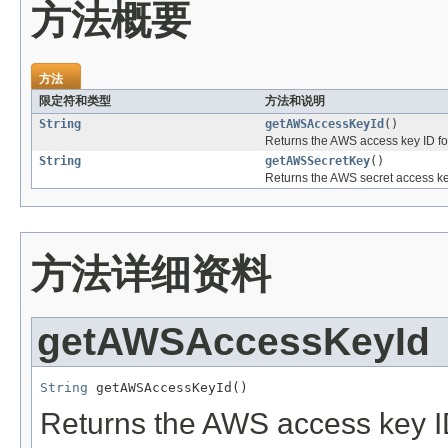
方法概要
方法
限定符和类型
方法和说明
String
getAWSAccessKeyId
()
Returns the AWS access key ID for 
String
getAWSSecretKey
()
Returns the AWS secret access key 
方法详细资料
getAWSAccessKeyId
String
 getAWSAccessKeyId()
Returns the AWS access key ID 