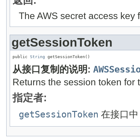
返回:
The AWS secret access key for
getSessionToken
public 
String
 getSessionToken()
从接口复制的说明:
AWSSessi
Returns the session token for 
指定者:
getSessionToken
在接口