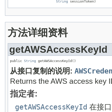
String
 sessionToken)
方法详细资料
getAWSAccessKeyId
public 
String
 getAWSAccessKeyId()
从接口复制的说明:
AWSCrede
Returns the AWS access key ID 
指定者:
getAWSAccessKeyId
在接