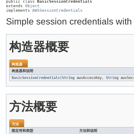
public class 
BasicSessionCredentials
extends 
Object
implements 
AWSSessionCredentials
Simple session credentials with
构造器概要
构造器
构造器和说明
BasicSessionCredentials
(
String
awsAccessKey,
String
awsSec
方法概要
方法
限定符和类型
方法和说明