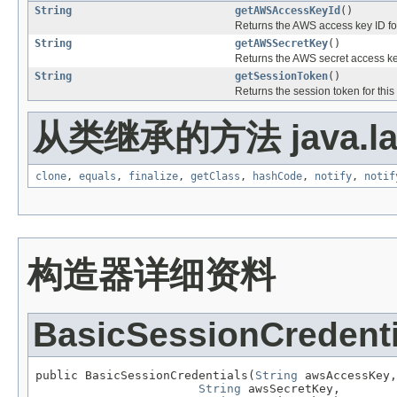
String
getAWSAccessKeyId
()
Returns the AWS access key ID for 
String
getAWSSecretKey
()
Returns the AWS secret access key 
String
getSessionToken
()
Returns the session token for this
从类继承的方法 java.la
clone
,
equals
,
finalize
,
getClass
,
hashCode
,
notify
,
notif
构造器详细资料
BasicSessionCredenti
public BasicSessionCredentials(
String
 awsAccessKey,

String
 awsSecretKey,
