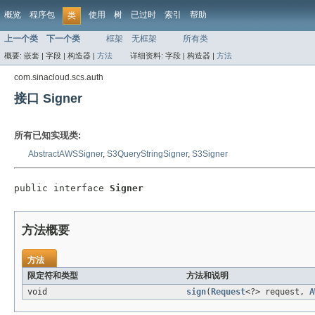
概览
程序包
使用
树
已过时
索引
帮助
类
上一个类
下一个类
框架
无框架
所有类
概要:
嵌套 |
字段 |
构造器 |
方法
详细资料:
字段 |
构造器 |
方法
com.sinacloud.scs.auth
接口 Signer
所有已知实现类:
AbstractAWSSigner
,
S3QueryStringSigner
,
S3Signer
public interface 
Signer
方法概要
方法
限定符和类型
方法和说明
void
sign
(
Request
<?> request,
A